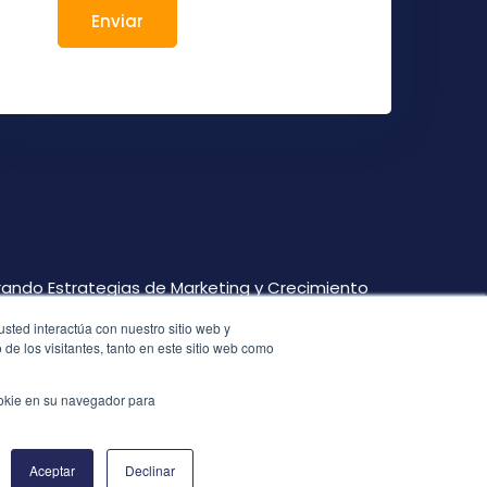
rando Estrategias de Marketing y Crecimiento
sted interactúa con nuestro sitio web y
des a cosechar lo que nos les costó ningún
de los visitantes, tanto en este sitio web como
tigado trabajando y ustedes han
 trabajo" Juan 4:38 (NVI)
ookie en su navegador para
CER 2016 - 2025
Aceptar
Declinar