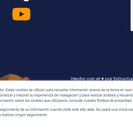
Hecho con el ♥ por
Estructu
r. Estas cookies se utilizan para recopilar información acerca de la forma en que u
"Yo los he enviado a uste
alizar y mejorar su experiencia de navegación y para realizar análisis y recuento 
trabajo. Otros se han fa
rmación sobre las cookies que utilizamos, consulte nuestra Política de privacidad.
cosechado el fruto de ese
seguimiento de su información cuando visite este sitio web. Se usará una única c
a realizar ningún seguimiento.
Derechos Reservados ©KRE